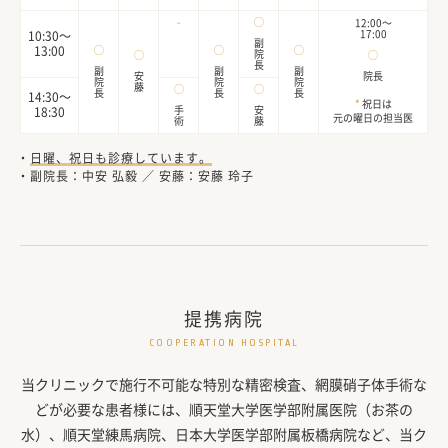
-
◯
12:00〜
17:00
10:30〜
副
13:00
◯
◯
◯
院
◯
◯
長
副
副
副
安
院長
院
院
院
藤
◯
◯
長
長
長
14:30〜
*
祝日は
手
安
18:30
元の曜日の担当医
術
藤
日曜、祝日も診療しています。
副院長：中安 弘毅 ／ 安藤：安藤 玲子
提携病院
COOPERATION HOSPITAL
当クリニックで施行不可能な特別な精密検査、網膜硝子体手術な
どが必要な患者様には、
順天堂大学医学部附属医院（お茶の
水）、順天堂練馬病院、日本大学医学部附属板橋病院など、当ク